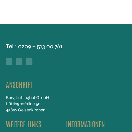
Tel.:
0209 – 513 00 761
F
Y
I
a
o
n
c
u
s
e
t
t
b
u
a
o
b
g
o
e
r
k
a
-
m
f
ANSCHRIFT
Burg Lüttinghof GmbH
Lüttinghofallee 5a
45896 Gelsenkirchen
WEITERE LINKS
INFORMATIONEN