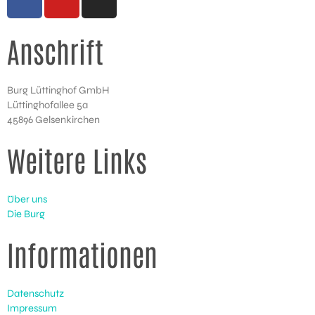
a
o
n
c
u
s
Anschrift
e
t
t
b
u
a
o
b
g
Burg Lüttinghof GmbH
o
e
r
Lüttinghofallee 5a
k
a
45896 Gelsenkirchen
-
m
f
Weitere Links
Über uns
Die Burg
Informationen
Datenschutz
Impressum