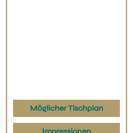
HEIRATEN IM
RITTERSAAL
Unser prächtiger Rittersaal bietet Platz
für bis zu 100 Gäste und verleiht Ihrer
Feier eine ganz besondere Atmosphäre.
Für kleinere, intime Trauungen steht
unser lichtdurchfluteter Salon zur
Verfügung – perfekt für
standesamtliche Zeremonien oder
private Empfänge.
Möglicher Tischplan
Impressionen