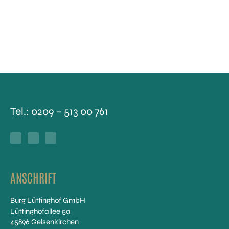
Tel.:
0209 – 513 00 761
F
Y
I
a
o
n
c
u
s
e
t
t
b
u
a
o
b
g
o
e
r
k
a
-
m
f
ANSCHRIFT
Burg Lüttinghof GmbH
Lüttinghofallee 5a
45896 Gelsenkirchen