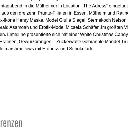
ntagabend in die Mülheimer In Location „The Adress“ eingela
n aus den dreizehn Prünte-Filialen in Essen, Mülheim und Ratin
x-Ikone Henry Maske, Model Giulia Siegel, Sternekoch Nelson M
erald Asamoah und Erotik-Model Micaela Schäfer „im größten V
en. Lime:line präsentierte sich mit einer White Christmas Cand
– Pralinen, Gewürzorangen – Zuckerwatte Gebrannte Mandel Trü
rte marshmellows mit Erdnuss und Schokolade
erenzen