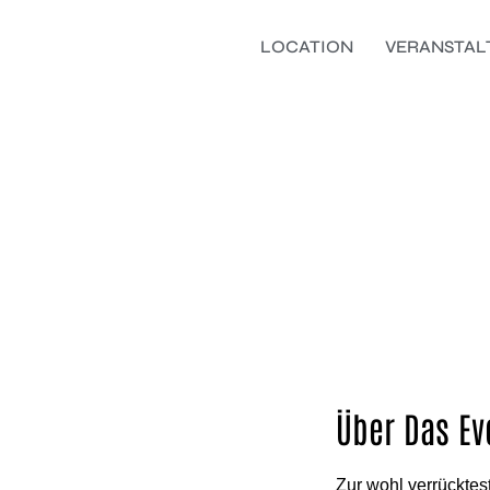
Zum
Inhalt
LOCATION
VERANSTA
springen
Über Das Ev
Zur wohl verrückte