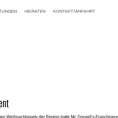
LTUNGEN
HEIRATEN
KONTAKT/ANFAHRT
Candybar Mc Prünte
ent
sten Weihnachtsparty der Region hatte Mc Donald’s-Franchise