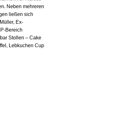
den. Neben mehreren
gen ließen sich
üller, Ex-
IP-Bereich
ybar Stollen – Cake
ffel, Lebkuchen Cup