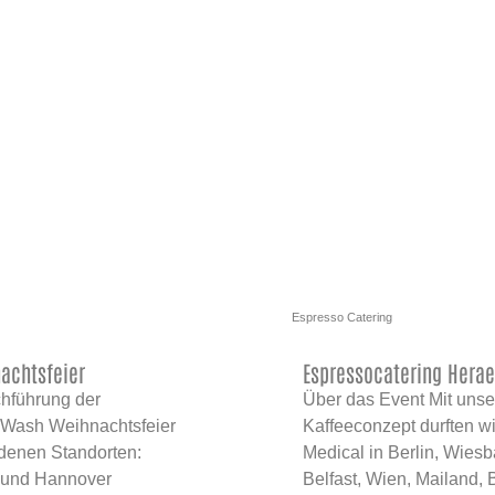
Espresso Catering
achtsfeier
Espressocatering Hera
chführung der
Über das Event Mit uns
. Wash Weihnachtsfeier
Kaffeeconzept durften w
edenen Standorten:
Medical in Berlin, Wiesb
t und Hannover
Belfast, Wien, Mailand, 