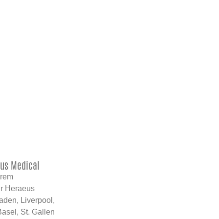
eus Medical
erem
ir Heraeus
aden, Liverpool,
Basel, St. Gallen