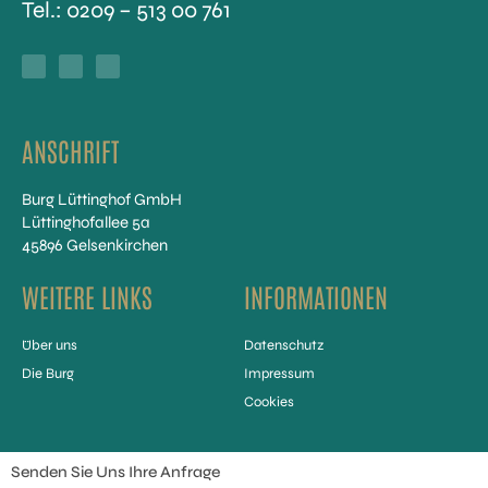
Tel.:
0209 – 513 00 761
F
Y
I
a
o
n
c
u
s
e
t
t
b
u
a
o
b
g
o
e
r
k
a
-
m
f
ANSCHRIFT
Burg Lüttinghof GmbH
Lüttinghofallee 5a
45896 Gelsenkirchen
WEITERE LINKS
INFORMATIONEN
Über uns
Datenschutz
Die Burg
Impressum
Cookies
Senden Sie Uns Ihre Anfrage